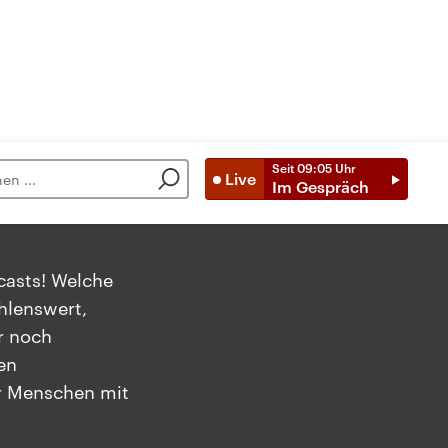
Seit
09:05
Uhr
Live
Im Gespräch
casts! Welche
hlenswert,
r noch
en
r Menschen mit