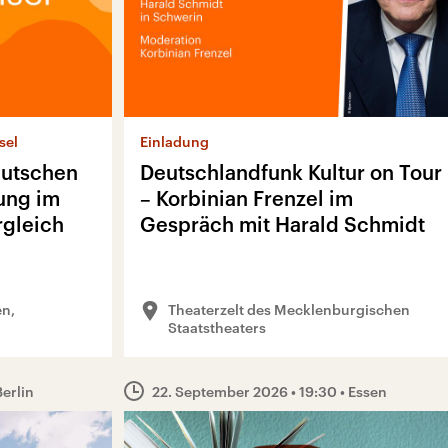
sel
Einladung
eutschen
Deutschlandfunk Kultur on Tour
ung im
– Korbinian Frenzel im
rgleich
Gespräch mit Harald Schmidt
n,
Theaterzelt des Mecklenburgischen
Staatstheaters
Berlin
22. September 2026
• 19:30
• Essen