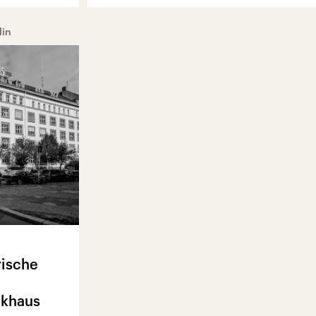
lin
rische
nkhaus