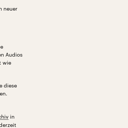
n neuer
le
en Audios
t wie
e diese
en.
chiv
in
derzeit