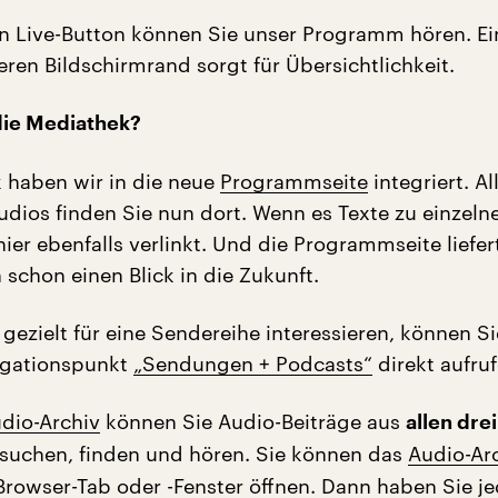
n Live-Button können Sie unser Programm hören. Ei
ren Bildschirmrand sorgt für Übersichtlichkeit.
die
Mediathek
?
 haben wir in die neue
Programmseite
integriert. Al
dios finden Sie nun dort. Wenn es Texte zu einzeln
 hier ebenfalls verlinkt. Und die Programmseite liefer
schon einen Blick in die Zukunft.
gezielt für eine Sendereihe interessieren, können Si
igationspunkt
„Sendungen + Podcasts“
direkt aufruf
dio-Archiv
können Sie Audio-Beiträge aus
allen drei
suchen, finden und hören. Sie können das
Audio-Ar
rowser-Tab oder -Fenster öffnen. Dann haben Sie je