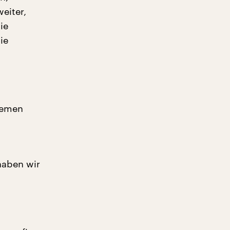
eiter,
ie
ie
hemen
haben wir