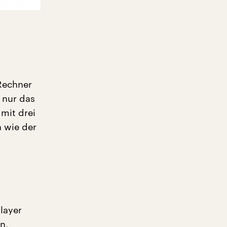
 Rechner
 nur das
mit drei
n wie der
layer
n,