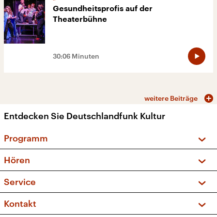
Gesundheitsprofis auf der
Theaterbühne
30:06 Minuten
weitere Beiträge
Entdecken Sie Deutschlandfunk Kultur
Programm
Vorschau und Rückschau
Hören
Sendungen und Podcasts
Livestream
Service
Musikliste
Frequenzen (UKW + DAB+)
FAQ
Kontakt
Kakadu – Das Kinderprogramm
Apps