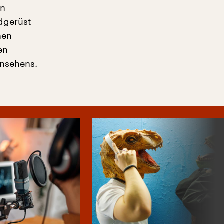
en
ndgerüst
nen
en
rnsehens.