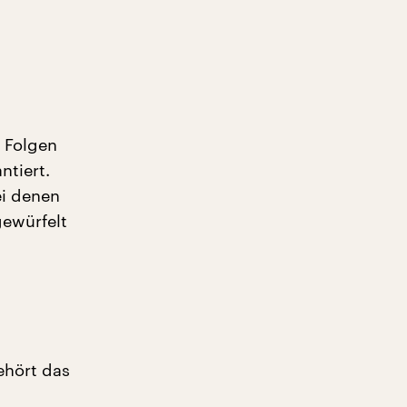
r Folgen
ntiert.
ei denen
ewürfelt
ehört das