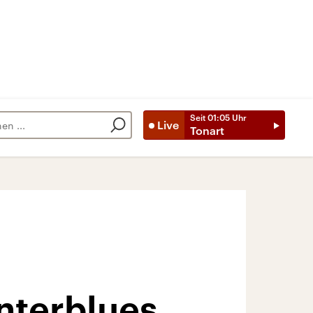
Seit
01:05
Uhr
Live
Tonart
nterblues