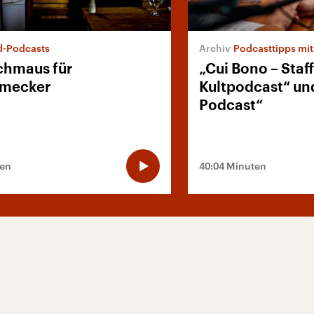
d-Podcasts
Podcasttipps mi
chmaus für
„Cui Bono – Staff
hmecker
Kultpodcast“ un
Podcast“
ten
40:04 Minuten