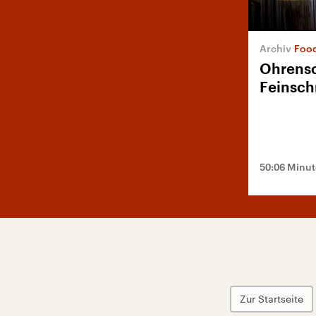
Foo
Ohrens
Feinsc
50:06 Minu
Zur Startseite