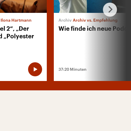
t Ilona Hartmann
Archiv vs. Empfehlung
el 2“, „Der
Wie finde ich neue Podca
d „Polyester
37:20 Minuten