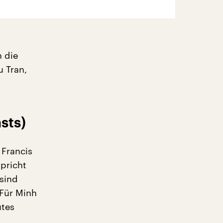
 die
u Tran,
sts)
 Francis
pricht
 sind
 Für Minh
utes