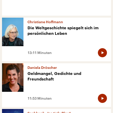
Gebäude wegen technischer Probleme
Christiane Hoffmann
08.08.2026
Die Weltgeschichte spiegelt sich im
persönlichen Leben
Russland kritisiert Frankreich wegen
Ausweisung der Journalistin Fedorova
13:11 Minuten
08.08.2026
Daniela Dröscher
Geldmangel, Gedichte und
Freundschaft
11:53 Minuten