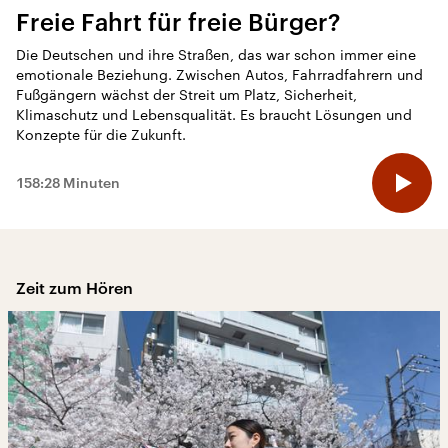
Freie Fahrt für freie Bürger?
Plagiatsverdacht
Die Deutschen und ihre Straßen, das war schon immer eine
Installation mit Kirchenbänken: „Das ist
emotionale Beziehung. Zwischen Autos, Fahrradfahrern und
mein geistiges Eigentum“
Fußgängern wächst der Streit um Platz, Sicherheit,
Klimaschutz und Lebensqualität. Es braucht Lösungen und
Konzepte für die Zukunft.
10:19 Minuten
158:28 Minuten
Zeit zum Hören