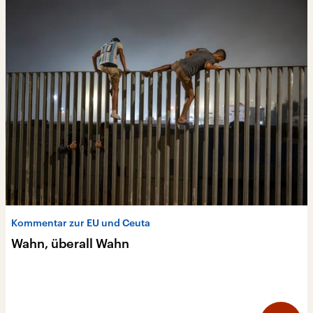
10:10 Minuten
Schriftstellerin Monika Helfer
Die gute Seele der öster­rei­chischen
Literatur ist tot
08:11 Minuten
Christian Dittloff: „Das Leichteste der Welt“
Von Teenagerliebe und Überforderung
Kommentar zur EU und Ceuta
Wahn, überall Wahn
07:01 Minuten