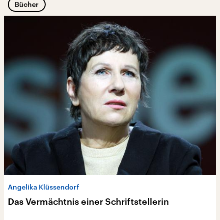
Bücher
08.08.2026
Der berühmte New Yorker Jazzclub
„Blue Note“ eröffnet einen Standort in
London
08.08.2026
„Meta“ soll in den USA eine Strafe von
mehr als einer halben Milliarde Dollar
zahlen
Angelika Klüssendorf
08.08.2026
Das Vermächtnis einer Schriftstellerin
Smithsonian Institution schließt sieben