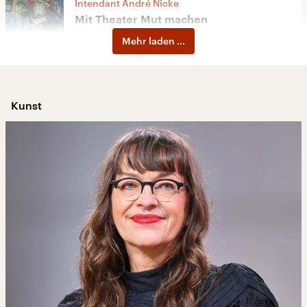
Intendant André Nicke
Mit Theater Mut machen
Mehr laden ...
37:20 Minuten
Kunst
„Kritischer Zustand“
Gesund­heits­pro­fis auf der Thea­ter­büh­
ne
30:06 Minuten
Theater Rudolstadt
Steffen Mensching setzt ein Zeichen
gegen die AfD