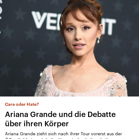
Schauspieler Tom Pauls
Der Botschafter des Sächsischen
38:41 Minuten
Berlinale-Leiter
Moritz de Hadeln hat Grenzen erweitert
08:28 Minuten
Care oder Hate?
Ariana Grande und die Debatte
Rudi Carrell
über ihren Körper
Ein Leben für die Show
Ariana Grande zieht sich nach ihrer Tour vorerst aus der