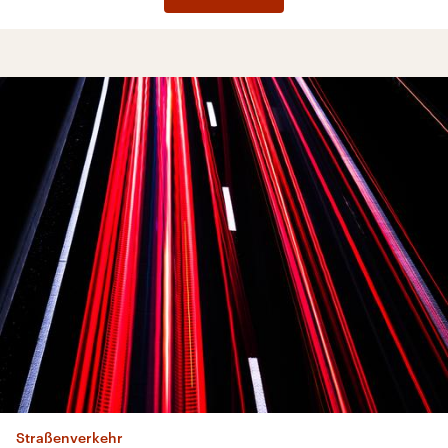
05:51 Minuten
Sachbuch „Öffentliche Kunstfreiheit“
Kunst darf (fast) alles
07:17 Minuten
Hörstück über graphische Notation
A Treatise Remix
49:11 Minuten
Straßenverkehr