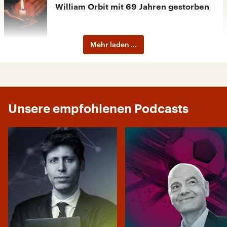
William Orbit mit 69 Jahren gestorben
Mehr laden ...
08.08.2026
Laut einer Studie steht Berlins
Clubszene wirtschaftlich unter Druck
Unsere empfohlenen Podcasts
08.08.2026
Berliner Volksbühne öffnet temporäres
Schwimmbecken
08.08.2026