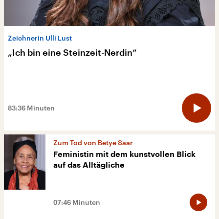
10:50 Minuten
Zeichnerin Ulli Lust
Ende einer Ära
„Ich bin eine Steinzeit-Nerdin“
Was wird aus dem postmigrantischen
Theater?
83:36 Minuten
55:32 Minuten
Zum Tod von Betye Saar
Feministin mit dem kunstvollen Blick
auf das Alltägliche
07:46 Minuten