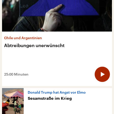
Was sollte erlaubt sein – und was nicht?
87:09 Minuten
Chile und Argentinien
Lehrer und Influencer
Abtreibungen unerwünscht
Herr Reff ist im Klassenzimmer auf
Augenhöhe
36:16 Minuten
25:00 Minuten
Donald Trump hat Angst vor Elmo
Sesamstraße im Krieg