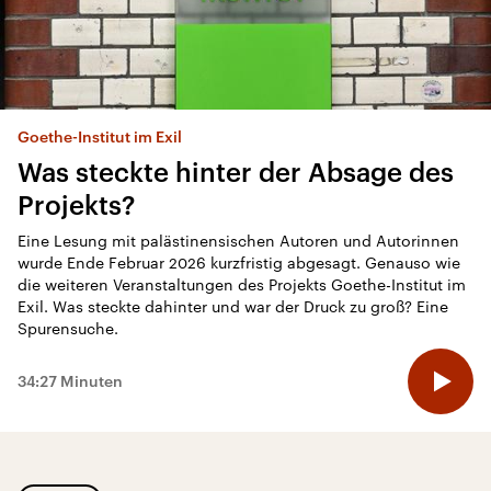
08.08.2026
Stiftung warnt vor Problemen beim
Denkmalschutz
Goethe-Institut im Exil
Was steckte hinter der Absage des
Projekts?
08.08.2026
Eine Lesung mit palästinensischen Autoren und Autorinnen
Britische Aufsichtsbehörden geben
wurde Ende Februar 2026 kurzfristig abgesagt. Genauso wie
die weiteren Veranstaltungen des Projekts Goethe-Institut im
Paramount grünes Licht für Übernahme
Exil. Was steckte dahinter und war der Druck zu groß? Eine
von Warner Bros.
Spurensuche.
08.08.2026
34:27 Minuten
Richter gibt Trumps Antrag auf
Aufschub der Herausgabe von
Unterlagen an BBC statt