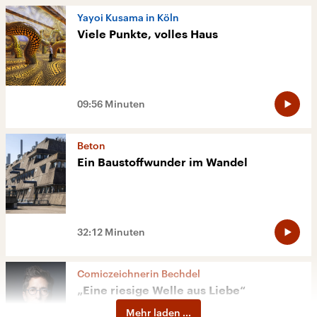
Ya­yoi Ku­sa­ma in Köln
Vie­le Punk­te, vol­les Haus
09:56 Minuten
Beton
Ein Baustoffwunder im Wandel
32:12 Minuten
Comiczeichnerin Bechdel
„Eine riesige Welle aus Liebe“
Mehr laden ...