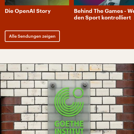
Filmfestival von San Sebastián ehrt
Die OpenAI Story
Behind The Games - W
Werner Herzog für Lebenswerk
den Sport kontrolliert
Alle Sendungen zeigen
08.08.2026
Ex-Deep-Purple-Sänger Glenn Hughes
zieht sich von der Bühne zurück
08.08.2026
Ehemaliger NATO-Bunker in Italien soll
zum Museum des Kalten Krieges
werden