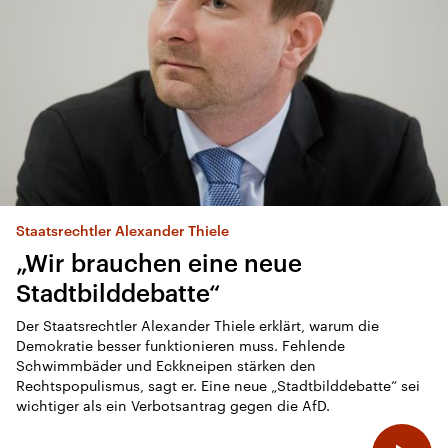
Klimakrise
Hitze, Dürre, Waldbrände – kein Thema
für Kanzler Merz
08:50 Minuten
Staatsrechtler Alexander Thiele
Debatte um AfD-Verbot
Die mutlose Demokratie
„Wir brauchen eine neue
Stadtbilddebatte“
Der Staatsrechtler Alexander Thiele erklärt, warum die
Demokratie besser funktionieren muss. Fehlende
04:42 Minuten
Schwimmbäder und Eckkneipen stärken den
Rechtspopulismus, sagt er. Eine neue „Stadtbilddebatte“ sei
wichtiger als ein Verbotsantrag gegen die AfD.