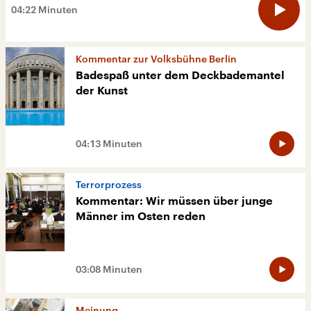
Buchempfehlungen
04:22 Minuten
Die Geschichte der Stonewall Riots und
andere Buchtipps
Kommentar zur Volksbühne Berlin
Bade­spaß un­ter dem Deck­bade­mantel
der Kunst
40:33 Minuten
04:13 Minuten
Terrorprozess
Kommentar: Wir müssen über junge
Männer im Osten reden
03:08 Minuten
Meinung