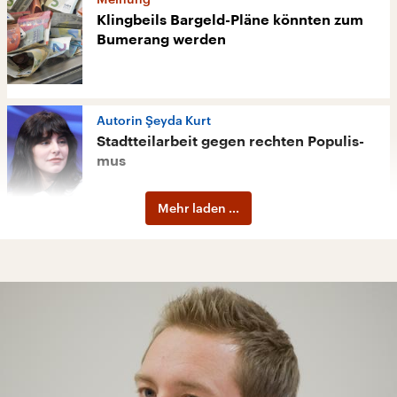
Klingbeils Bargeld-Pläne könnten zum
Bumerang werden
Autorin Şeyda Kurt
Stadtteil­ar­beit gegen rech­ten Po­pu­lis­
mus
Mehr laden ...
24:34 Minuten
Kommentar zum Privatschulen-Boom
Wenn Bildungs­ge­rech­tig­keit zur Farce
wird
04:42 Minuten