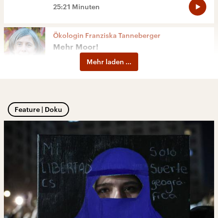
25:21 Minuten
Ökologin Franziska Tanneberger
Mehr Moor!
Mehr laden ...
37:13 Minuten
Feature | Doku
Parasitenjagd
Spürhund gegen Bettwanze
33:49 Minuten
Kinderwunsch