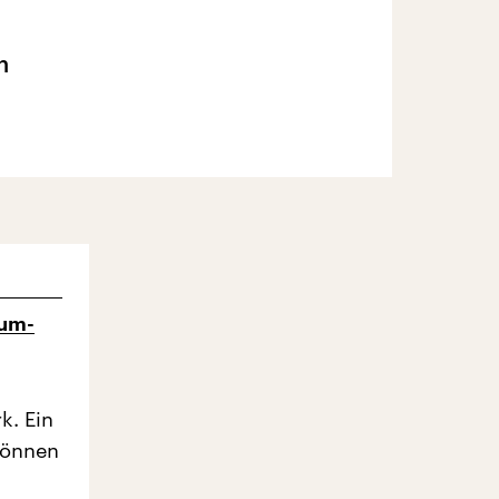
n
aum-
k. Ein
 können