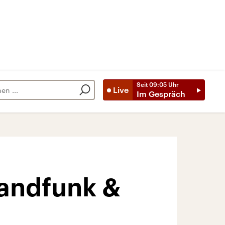
Seit
09:05
Uhr
Live
Im Gespräch
landfunk &