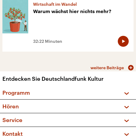
Wirtschaft im Wandel
Warum wächst hier nichts mehr?
32:22 Minuten
weitere Beiträge
Entdecken Sie Deutschlandfunk Kultur
Programm
Vorschau und Rückschau
Hören
Sendungen und Podcasts
Livestream
Service
Musikliste
Frequenzen (UKW + DAB+)
FAQ
Kontakt
Kakadu – Das Kinderprogramm