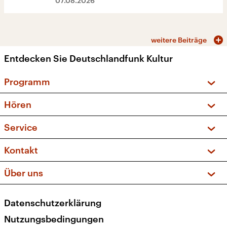
07.08.2026
weitere Beiträge
Entdecken Sie Deutschlandfunk Kultur
Programm
Vorschau und Rückschau
Hören
Sendungen und Podcasts
Livestream
Service
Musikliste
Frequenzen (UKW + DAB+)
FAQ
Kontakt
Kakadu – Das Kinderprogramm
Apps
Archiv
Hörerservice
Über uns
Newsletter
Social Media
Deutschlandradio
RSS
Datenschutzerklärung
Presse
Veranstaltungen
Nutzungsbedingungen
Karriere