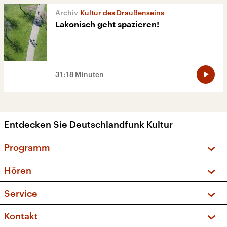
Kultur des Draußenseins
Lakonisch geht spazieren!
31:18 Minuten
Entdecken Sie Deutschlandfunk Kultur
Programm
Vorschau und Rückschau
Hören
Sendungen und Podcasts
Livestream
Service
Musikliste
Frequenzen (UKW + DAB+)
FAQ
Kontakt
Kakadu – Das Kinderprogramm