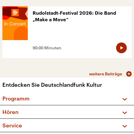
Rudolstadt-Festival 2026: Die Band
„Make a Move“
90:00 Minuten
weitere Beiträge
Entdecken Sie Deutschlandfunk Kultur
Programm
Vorschau und Rückschau
Hören
Sendungen und Podcasts
Livestream
Service
Musikliste
Frequenzen (UKW + DAB+)