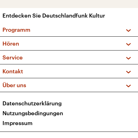
Entdecken Sie Deutschlandfunk Kultur
Programm
Vorschau und Rückschau
Hören
Sendungen und Podcasts
Livestream
Service
Musikliste
Frequenzen (UKW + DAB+)
FAQ
Kontakt
Kakadu – Das Kinderprogramm
Apps
Archiv
Hörerservice
Über uns
Newsletter
Social Media
Deutschlandradio
RSS
Datenschutzerklärung
Presse
Veranstaltungen
Nutzungsbedingungen
Karriere
Impressum
Transparenz
Korrekturen und Richtigstellungen