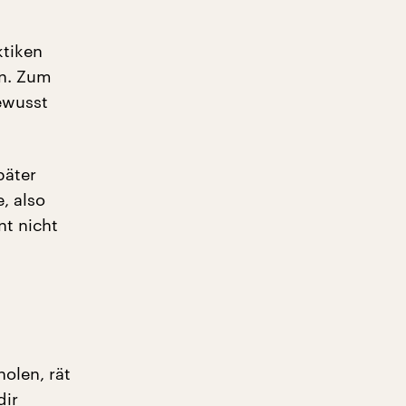
ktiken
en. Zum
ewusst
päter
, also
nt nicht
olen, rät
dir