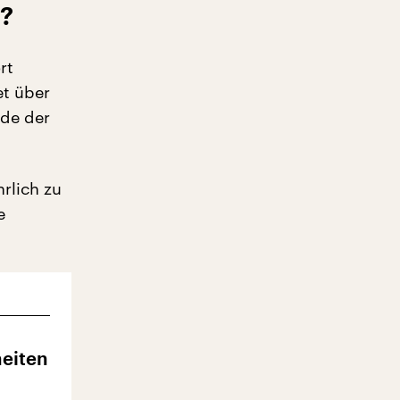
g?
rt
et über
nde der
hrlich zu
e
eiten