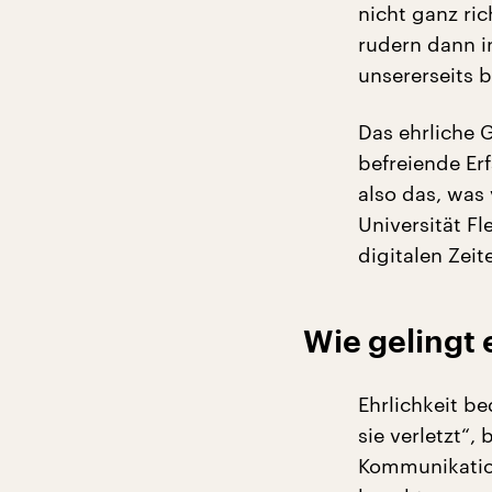
nicht ganz ric
rudern dann i
unsererseits b
Das ehrliche 
befreiende Er
also das, was
Universität F
digitalen Zeit
Wie gelingt 
Ehrlichkeit b
sie verletzt“
Kommunikation