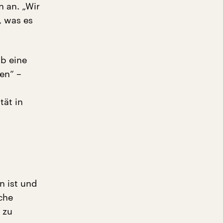
n an. „Wir
, was es
b eine
en“ –
tät in
n ist und
che
 zu