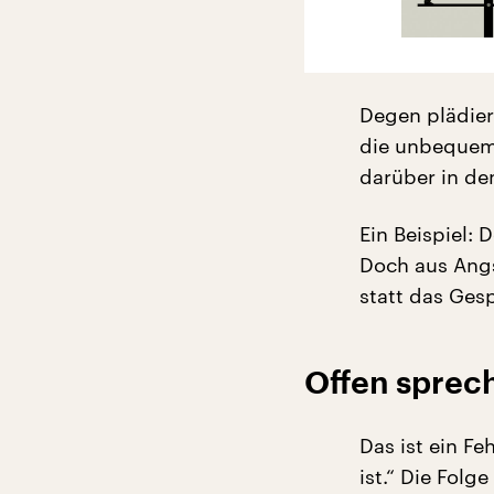
Degen plädiert
die unbequem
darüber in de
Ein Beispiel: 
Doch aus Angs
statt das Ge
Offen sprech
Das ist ein F
ist.“ Die Folg