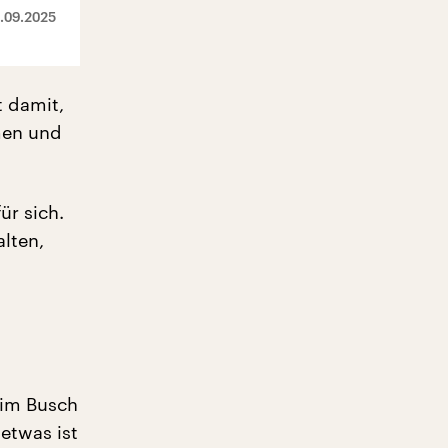
.09.2025
t damit,
men und
ür sich.
lten,
 im Busch
detwas ist