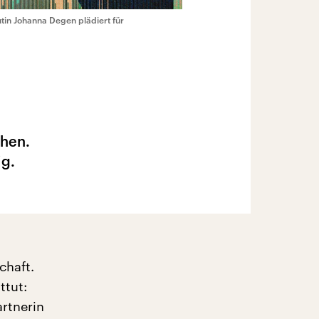
in Johanna Degen plädiert für
chen.
ig.
chaft.
ttut:
artnerin