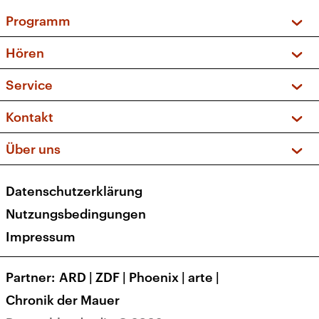
Programm
Vorschau und Rückschau
Hören
Sendungen und Podcasts
Livestream
Service
Musikliste
Frequenzen (UKW + DAB+)
FAQ
Kontakt
Kakadu – Das Kinderprogramm
Apps
Archiv
Hörerservice
Über uns
Newsletter
Social Media
Deutschlandradio
RSS
Datenschutzerklärung
Presse
Veranstaltungen
Nutzungsbedingungen
Karriere
Impressum
Transparenz
Korrekturen und Richtigstellungen
Partner
ARD
|
ZDF
|
Phoenix
|
arte
|
Barrierefreiheit
Chronik der Mauer