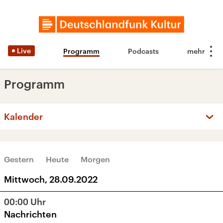
Live
Programm
Podcasts
Programm
Kalender
‹
›
SEPTEMBER 2022
Gestern
Heute
Morgen
Mo
Di
Mi
Do
Fr
Sa
So
Mittwoch, 28.09.2022
29
30
31
1
2
3
4
00:00
Uhr
5
6
7
8
9
10
11
Nachrichten