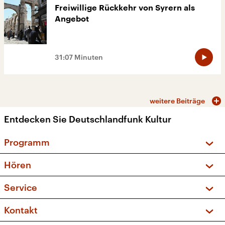
Freiwillige Rückkehr von Syrern als
Angebot
31:07 Minuten
weitere Beiträge
Entdecken Sie Deutschlandfunk Kultur
Programm
Vorschau und Rückschau
Hören
Sendungen und Podcasts
Livestream
Service
Musikliste
Frequenzen (UKW + DAB+)
FAQ
Kontakt
Kakadu – Das Kinderprogramm
Apps