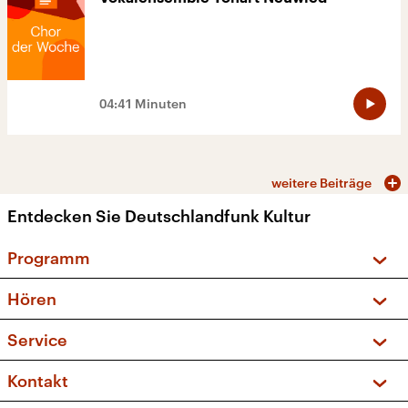
04:41 Minuten
weitere Beiträge
Entdecken Sie Deutschlandfunk Kultur
Programm
Vorschau und Rückschau
Hören
Sendungen und Podcasts
Livestream
Service
Musikliste
Frequenzen (UKW + DAB+)
FAQ
Kontakt
Kakadu – Das Kinderprogramm
Apps