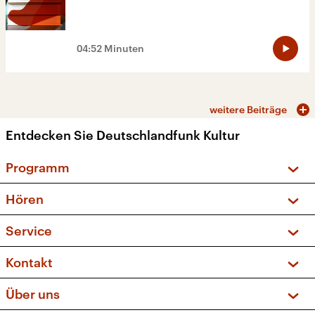
04:52 Minuten
weitere Beiträge
Entdecken Sie Deutschlandfunk Kultur
Programm
Vorschau und Rückschau
Hören
Sendungen und Podcasts
Livestream
Service
Musikliste
Frequenzen (UKW + DAB+)
FAQ
Kontakt
Kakadu – Das Kinderprogramm
Apps
Archiv
Hörerservice
Über uns
Newsletter
Social Media