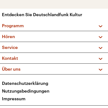
Entdecken Sie Deutschlandfunk Kultur
Programm
Vorschau und Rückschau
Hören
Sendungen und Podcasts
Livestream
Service
Musikliste
Frequenzen (UKW + DAB+)
FAQ
Kontakt
Kakadu – Das Kinderprogramm
Apps
Archiv
Hörerservice
Über uns
Newsletter
Social Media
Deutschlandradio
RSS
Datenschutzerklärung
Presse
Veranstaltungen
Nutzungsbedingungen
Karriere
Impressum
Transparenz