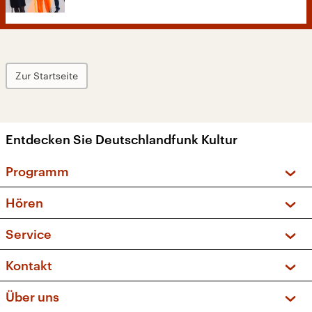
Zur Startseite
Entdecken Sie Deutschlandfunk Kultur
Programm
Vorschau und Rückschau
Hören
Sendungen und Podcasts
Livestream
Service
Musikliste
Frequenzen (UKW + DAB+)
FAQ
Kontakt
Kakadu – Das Kinderprogramm
Apps
Archiv
Hörerservice
Über uns
Newsletter