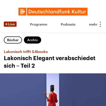
Live
Programm
Podcasts
Bücher
Archiv
Lakonisch trifft 54books
Lakonisch Elegant verabschiedet
sich – Teil 2