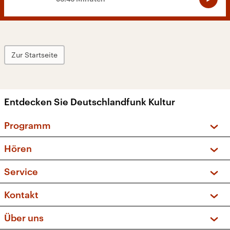
Zur Startseite
Entdecken Sie Deutschlandfunk Kultur
Programm
Vorschau und Rückschau
Hören
Sendungen und Podcasts
Livestream
Service
Musikliste
Frequenzen (UKW + DAB+)
FAQ
Kontakt
Kakadu – Das Kinderprogramm
Apps
Archiv
Hörerservice
Über uns
Newsletter