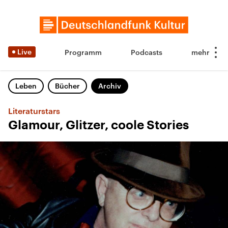
Live
Programm
Podcasts
Leben
Bücher
Archiv
Literaturstars
Glamour, Glitzer, coole Stories