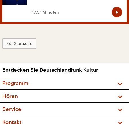
17:31 Minuten
Zur Startseite
Entdecken Sie Deutschlandfunk Kultur
Programm
Vorschau und Rückschau
Hören
Sendungen und Podcasts
Livestream
Service
Musikliste
Frequenzen (UKW + DAB+)
FAQ
Kontakt
Kakadu – Das Kinderprogramm
Apps