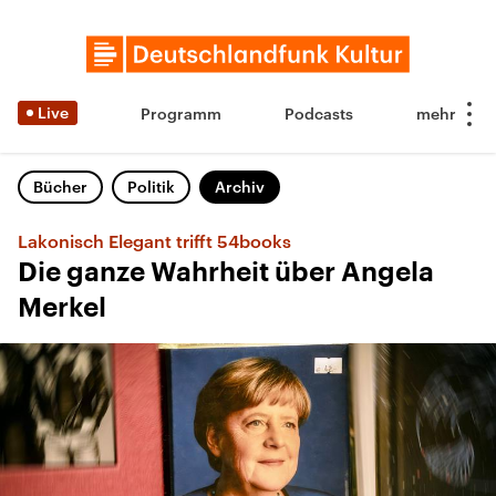
Live
Programm
Podcasts
Bücher
Politik
Archiv
Lakonisch Elegant trifft 54books
Die ganze Wahrheit über Angela
Merkel