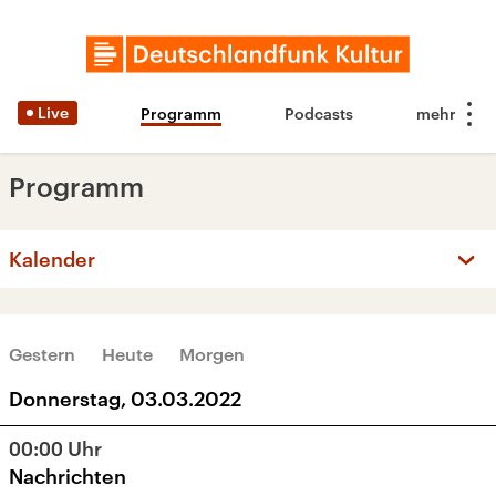
Live
Programm
Podcasts
Programm
Kalender
‹
›
MÄRZ 2022
Gestern
Heute
Morgen
Mo
Di
Mi
Do
Fr
Sa
So
Donnerstag, 03.03.2022
28
1
2
3
4
5
6
00:00
Uhr
7
8
9
10
11
12
13
Nachrichten