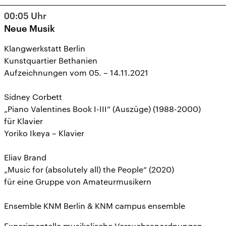
14
15
16
17
18
19
20
00:05
Uhr
21
22
23
24
25
26
27
Neue Musik
28
29
30
31
1
2
3
Klangwerkstatt Berlin
Kunstquartier Bethanien
Aufzeichnungen vom 05. – 14.11.2021
Sidney Corbett
„Piano Valentines Book I-III“ (Auszüge) (1988-2000)
für Klavier
Yoriko Ikeya – Klavier
Eliav Brand
„Music for (absolutely all) the People“ (2020)
für eine Gruppe von Amateurmusikern
Ensemble KNM Berlin & KNM campus ensemble
Experimentelle musikalische Versuchsanordnungen,