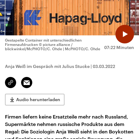
Gestapelte Container mit unterschiedlichen
Firmenaufdrucken
© picture alliance /
07:22 Minuten
blickwinkel/McPHOTO/C. Ohde | McPHOTO/C. Ohde
Anja Weiß im Gespräch mit Julius Stucke
|
03.03.2022
Email
Link
kopieren/teilen
Audio herunterladen
Firmen liefern keine Ersatzteile mehr nach Russland,
Supermärkte nehmen russische Produkte aus dem
Regal: Die Soziologin Anja Weiß sieht in den Boykotten
und Sanktionen eine große soziale Bewegung, die