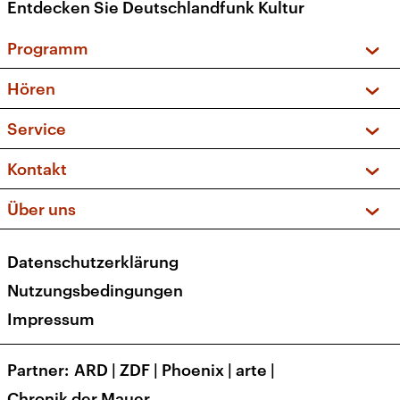
Entdecken Sie Deutschlandfunk Kultur
Programm
Vorschau und Rückschau
Hören
Sendungen und Podcasts
Livestream
Service
Musikliste
Frequenzen (UKW + DAB+)
FAQ
Kontakt
Kakadu – Das Kinderprogramm
Apps
Archiv
Hörerservice
Über uns
Newsletter
Social Media
Deutschlandradio
RSS
Datenschutzerklärung
Presse
Veranstaltungen
Nutzungsbedingungen
Karriere
Impressum
Transparenz
Korrekturen und Richtigstellungen
Partner
ARD
|
ZDF
|
Phoenix
|
arte
|
Barrierefreiheit
Chronik der Mauer