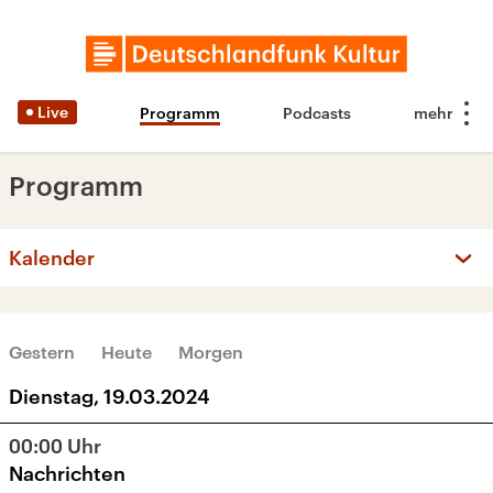
Live
Programm
Podcasts
Programm
Kalender
‹
›
MÄRZ 2024
Gestern
Heute
Morgen
Mo
Di
Mi
Do
Fr
Sa
So
Dienstag, 19.03.2024
26
27
28
29
1
2
3
00:00
Uhr
4
5
6
7
8
9
10
Nachrichten