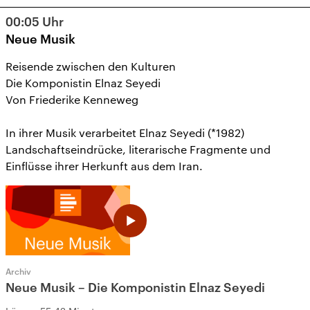
11
12
13
14
15
16
17
00:05
Uhr
18
19
20
21
22
23
24
Neue Musik
25
26
27
28
29
30
31
Reisende zwischen den Kulturen
Die Komponistin Elnaz Seyedi
Von Friederike Kenneweg
In ihrer Musik verarbeitet Elnaz Seyedi (*1982)
Landschaftseindrücke, literarische Fragmente und
Einflüsse ihrer Herkunft aus dem Iran.
Archiv
Neue Musik – Die Komponistin Elnaz Seyedi