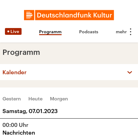
Live
Programm
Podcasts
Programm
Kalender
‹
›
JANUAR 2023
Gestern
Heute
Morgen
Mo
Di
Mi
Do
Fr
Sa
So
Samstag, 07.01.2023
26
27
28
29
30
31
1
00:00
Uhr
2
3
4
5
6
7
8
Nachrichten