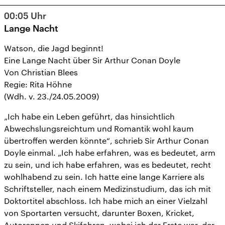
9
10
11
12
13
14
15
00:05
Uhr
16
17
18
19
20
21
22
Lange Nacht
23
24
25
26
27
28
29
Watson, die Jagd beginnt!
Eine Lange Nacht über Sir Arthur Conan Doyle
30
31
1
2
3
4
5
Von Christian Blees
Regie: Rita Höhne
(Wdh. v. 23./24.05.2009)
„Ich habe ein Leben geführt, das hinsichtlich
Abwechslungsreichtum und Romantik wohl kaum
übertroffen werden könnte“, schrieb Sir Arthur Conan
Doyle einmal. „Ich habe erfahren, was es bedeutet, arm
zu sein, und ich habe erfahren, was es bedeutet, recht
wohlhabend zu sein. Ich hatte eine lange Karriere als
Schriftsteller, nach einem Medizinstudium, das ich mit
Doktortitel abschloss. Ich habe mich an einer Vielzahl
von Sportarten versucht, darunter Boxen, Kricket,
Autorennen und Skifahren, wobei ich der Erste war, der