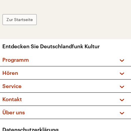
Zur Startseite
Entdecken Sie Deutschlandfunk Kultur
Programm
Vorschau und Rückschau
Hören
Sendungen und Podcasts
Livestream
Service
Musikliste
Frequenzen (UKW + DAB+)
FAQ
Kontakt
Kakadu – Das Kinderprogramm
Apps
Archiv
Hörerservice
Über uns
Newsletter
Social Media
Deutschlandradio
RSS
Datenschutzerklärung