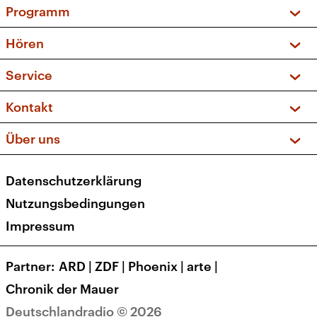
Programm
Vorschau und Rückschau
Hören
Sendungen und Podcasts
Livestream
Service
Musikliste
Frequenzen (UKW + DAB+)
FAQ
Kontakt
Kakadu – Das Kinderprogramm
Apps
Archiv
Hörerservice
Über uns
Newsletter
Social Media
Deutschlandradio
RSS
Datenschutzerklärung
Presse
Veranstaltungen
Nutzungsbedingungen
Karriere
Impressum
Transparenz
Korrekturen und Richtigstellungen
Partner
ARD
|
ZDF
|
Phoenix
|
arte
|
Barrierefreiheit
Chronik der Mauer
Deutschlandradio © 2026