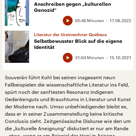
Anschreiben gegen „kulturellen
Genozid“
05:46 Minuten
17.06.2022
Literatur der Ureinwohner Québecs
Selbstbewusster Blick auf die eigene
Identität
31:04 Minuten
15.10.2021
Souverän führt Kohl bei seinen insgesamt neun
Fallbeispielen die wissenschaftliche Literatur ins Feld,
spürt noch der sanftesten Resonanz indigenen
Gedankenguts und Brauchtums in Literatur und Kunst
der Moderne nach. Umso unbefriedigender bleibt es,
dass er in seiner Zusammenstellung keine kritische
Conclusio zieht. Zeitgenössische Diskurse wie den um
die „kulturelle Aneignung“ diskutiert er nur am Rande
– etwa, wenn er am Beispiel der Hopi in Arizona