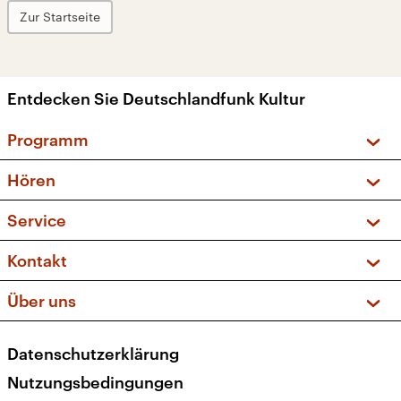
Zur Startseite
Entdecken Sie Deutschlandfunk Kultur
Programm
Vorschau und Rückschau
Hören
Sendungen und Podcasts
Livestream
Service
Musikliste
Frequenzen (UKW + DAB+)
FAQ
Kontakt
Kakadu – Das Kinderprogramm
Apps
Archiv
Hörerservice
Über uns
Newsletter
Social Media
Deutschlandradio
RSS
Datenschutzerklärung
Presse
Veranstaltungen
Nutzungsbedingungen
Karriere