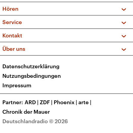
Vorschau und Rückschau
Hören
Sendungen und Podcasts
Livestream
Service
Musikliste
Frequenzen (UKW + DAB+)
FAQ
Kontakt
Kakadu – Das Kinderprogramm
Apps
Archiv
Hörerservice
Über uns
Newsletter
Social Media
Deutschlandradio
RSS
Datenschutzerklärung
Presse
Veranstaltungen
Nutzungsbedingungen
Karriere
Impressum
Transparenz
Korrekturen und Richtigstellungen
Partner
ARD
|
ZDF
|
Phoenix
|
arte
|
Barrierefreiheit
Chronik der Mauer
Deutschlandradio © 2026