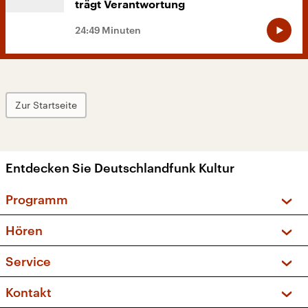
trägt Verantwortung
24:49 Minuten
Zur Startseite
Entdecken Sie Deutschlandfunk Kultur
Programm
Vorschau und Rückschau
Hören
Sendungen und Podcasts
Livestream
Service
Musikliste
Frequenzen (UKW + DAB+)
FAQ
Kontakt
Kakadu – Das Kinderprogramm