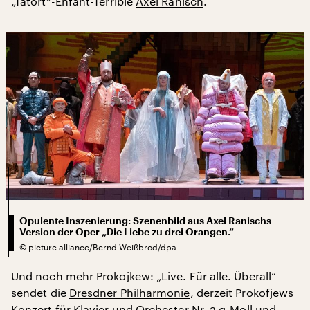
„Tatort“-Enfant-Terrible
Axel Ranisch
.
Opulente Inszenierung: Szenenbild aus Axel Ranischs
Version der Oper „Die Liebe zu drei Orangen.“
©
picture alliance/Bernd Weißbrod/dpa
Und noch mehr Prokojkew: „Live. Für alle. Überall“
sendet die
Dresdner Philharmonie
, derzeit Prokofjews
Konzert für Klavier und Orchester Nr. 2 g-Moll und