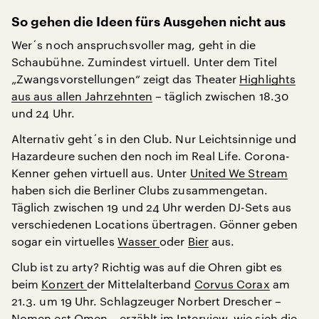
So gehen die Ideen fürs Ausgehen nicht aus
Wer´s noch anspruchsvoller mag, geht in die
Schaubühne. Zumindest virtuell. Unter dem Titel
„Zwangsvorstellungen“ zeigt das Theater
Highlights
aus aus allen Jahrzehnten
– täglich zwischen 18.30
und 24 Uhr.
Alternativ geht´s in den Club. Nur Leichtsinnige und
Hazardeure suchen den noch im Real Life. Corona-
Kenner gehen virtuell aus. Unter
United We Stream
haben sich die Berliner Clubs zusammengetan.
Täglich zwischen 19 und 24 Uhr werden DJ-Sets aus
verschiedenen Locations übertragen. Gönner geben
sogar ein virtuelles
Wasser
oder
Bier
aus.
Club ist zu arty? Richtig was auf die Ohren gibt es
beim
Konzert
der Mittelalterband
Corvus Corax
am
21.3. um 19 Uhr. Schlagzeuger Norbert Drescher –
Nomen est Omen – erzählt
im Interview,
wie sich die