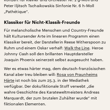
Peter Iljitsch Tschaikowskis Sinfonie Nr. 6 h-Moll
„Pathétique“.
Klassiker für Nicht-Klassik-Freunde
Für melancholische Menschen und Country-Freunde
hält Kultursender Arte im linearen Programm einen
Klassiker bereit, der Darstellerin Reese Witherspoon zu
Ruhm und einem Oskar verhalf:
Walk the Line
. Heroe
Johnny Cash soll den brillanten Hauptdarsteller
Joaquin Phoenix seinerzeit selbst ausgesucht haben.
Wer es etwas härter mag, dem deutsch-französischen
Kanal aber treu bleiben will:
Rosa von Praunheims
Härte
ist noch bis zum 25.3. in der Mediathek
verfügbar. Der dokufiktionale Stoff verwebt „die
wahre Geschichte des Karateweltmeisters Andreas
Marquardt, der zum brutalen Zuhälter wurde“ mit
fiktionalen Elementen.