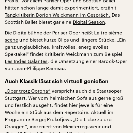
Praxis. Vor allem
Pariser Oper
und
Scottish Ballet
hätten schon lange damit experimentiert, erzählt
Tanzkritikerin Dorion Weickmann im Gespräch.
Das
Scottish Ballet bietet gar eine
Digital Season
.
Die Digitalbühne der Pariser Oper heißt
La troisième
scène
und bietet kurze Clips und längere Stücke. „Ein
ganz unglaubliches, kraftvolles, energievolles
Spektakel“ findet Kritikerin Weickmann zum Beispiel
Les Indes Galantes
, die Umsetzung einer Barock-Oper
von Jean-Philippe Rameau.
Auch Klassik lässt sich virtuell genießen
„Oper trotz Corona“
verspricht auch die Staatsoper
Stuttgart. Wer vom heimischen Sofa aus gerne groß
und festlich ausgeht, findet hier jeweils für eine
Woche ein Stück aus dem Repertoire. Aktuell im
Programm: Sergej Prokofjews
„Die Liebe zu drei
Orangen“
, inszeniert von Meisterregisseur und