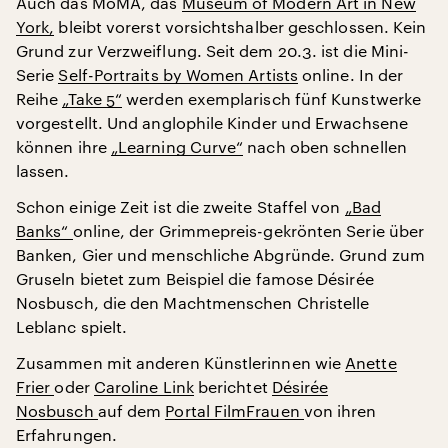
Auch das MoMA, das
Museum of Modern Art in New
York,
bleibt vorerst vorsichtshalber geschlossen. Kein
Grund zur Verzweiflung. Seit dem 20.3. ist die Mini-
Serie
Self-Portraits by Women Artists
online. In der
Reihe
„Take 5“
werden exemplarisch fünf Kunstwerke
vorgestellt. Und anglophile Kinder und Erwachsene
können ihre
„Learning Curve“
nach oben schnellen
lassen.
Schon einige Zeit ist die zweite Staffel von
„Bad
Banks“
online, der Grimmepreis-gekrönten Serie über
Banken, Gier und menschliche Abgründe. Grund zum
Gruseln bietet zum Beispiel die famose Désirée
Nosbusch, die den Machtmenschen Christelle
Leblanc spielt.
Zusammen mit anderen Künstlerinnen wie
Anette
Frier
oder
Caroline Link
berichtet
Désirée
Nosbusch
auf dem
Portal FilmFrauen
von ihren
Erfahrungen.