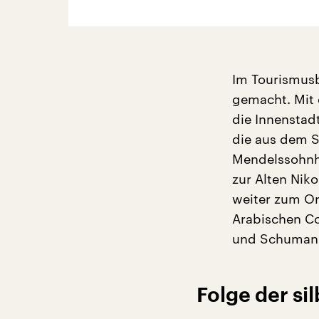
Im Tourismus
gemacht. Mit 
die Innenstad
die aus dem S
Mendelssohnh
zur Alten Nik
weiter zum O
Arabischen Co
und Schumann
Folge der si