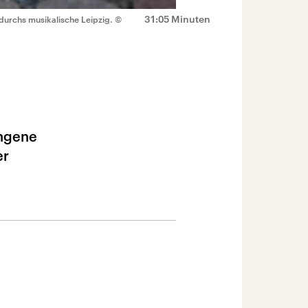
31:05 Minuten
durchs musikalische Leipzig.
©
ungene
er