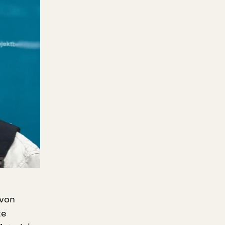
 von
te