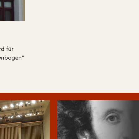
rd für
tenbogen“