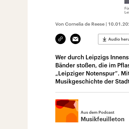
Fü
Le
Von Cornelia de Reese
|
10.01.20
Link
Email
Audio her
kopieren/teilen
Wer durch Leipzigs Innens
Bänder stoßen, die im Pfla
„Leipziger Notenspur“. Mi
Musikgeschichte der Stadt
Aus dem Podcast
Musikfeuilleton