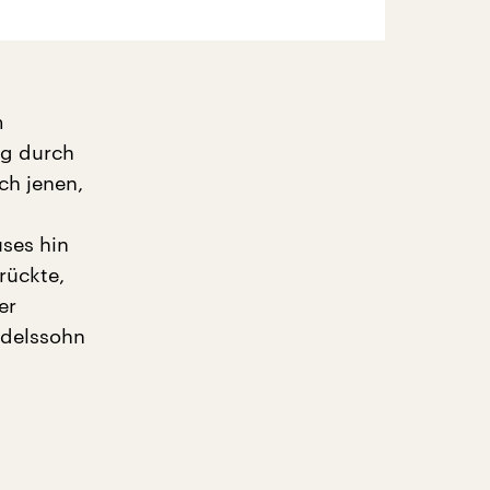
m
ng durch
ch jenen,
ses hin
rückte,
er
ndelssohn