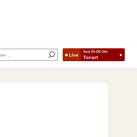
Seit
01:05
Uhr
Live
Tonart