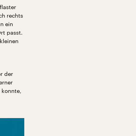
laster
ch rechts
n ein
rt passt.
 kleinen
r der
erner
 konnte,