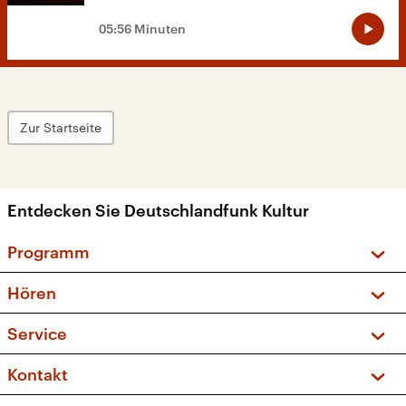
05:56 Minuten
Zur Startseite
Entdecken Sie Deutschlandfunk Kultur
Programm
Vorschau und Rückschau
Hören
Sendungen und Podcasts
Livestream
Service
Musikliste
Frequenzen (UKW + DAB+)
FAQ
Kontakt
Kakadu – Das Kinderprogramm
Apps
Archiv