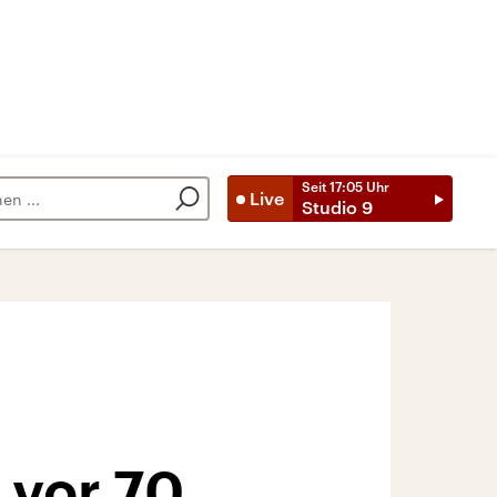
Seit
17:05
Uhr
Live
Studio 9
 vor 70