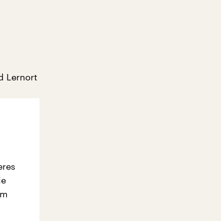
d Lernort
eres
ie
em