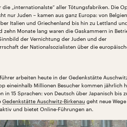
die „internationalste“ aller Tötungsfabriken. Die O
icht nur Juden – kamen aus ganz Europa: von Belgie
ber Italien und Griechenland bis hin zu Lettland un
d zehn Monate lang waren die Gaskammern in Betri
 Sinnbild der Vernichtung der Juden und der
rschaft der Nationalsozialisten über die europäisc
hrer arbeiten heute in der Gedenkstätte Auschwit
pp eineinhalb Millionen Besucher kommen jährlich hi
n in 15 Sprachen: von Deutsch über Japanisch bis z
e
Gedenkstätte Auschwitz-Birkenau
geht neue Wege –
aktiv und bietet Online-Führungen an.