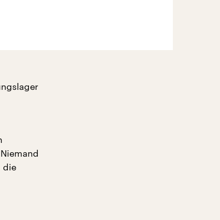
ungslager
n
. Niemand
 die