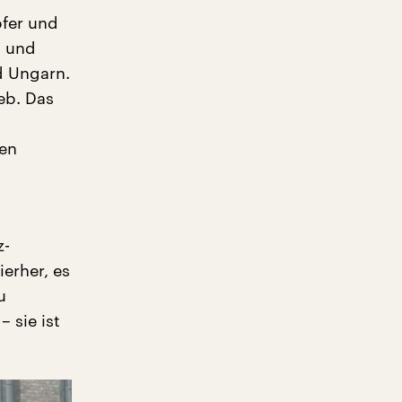
pfer und
n und
d Ungarn.
eb. Das
hen
z-
erher, es
u
 sie ist