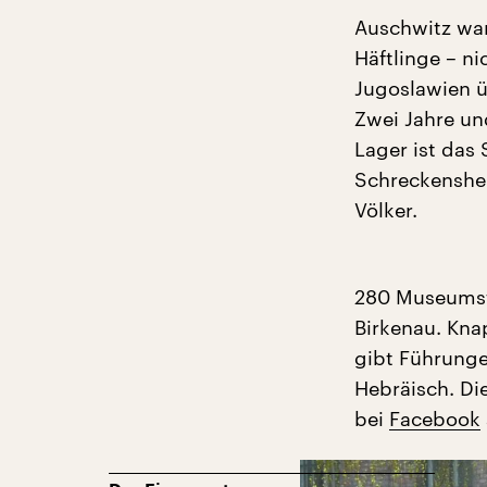
Auschwitz war 
Häftlinge – n
Jugoslawien ü
Zwei Jahre un
Lager ist das
Schreckensher
Völker.
280 Museumsfü
Birkenau. Kna
gibt Führunge
Hebräisch. Di
bei
Facebook