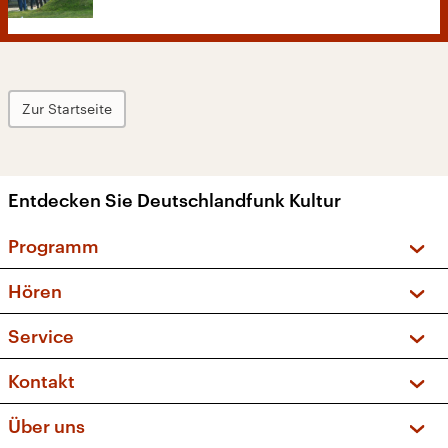
Zur Startseite
Entdecken Sie Deutschlandfunk Kultur
Programm
Vorschau und Rückschau
Hören
Sendungen und Podcasts
Livestream
Service
Musikliste
Frequenzen (UKW + DAB+)
FAQ
Kontakt
Kakadu – Das Kinderprogramm
Apps
Archiv
Hörerservice
Über uns
Newsletter