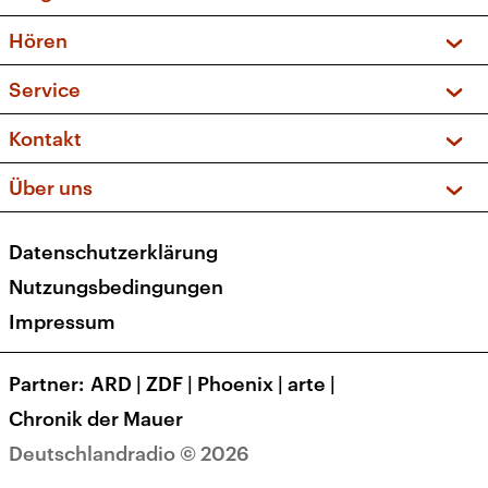
Vorschau und Rückschau
Hören
Sendungen und Podcasts
Livestream
Service
Musikliste
Frequenzen (UKW + DAB+)
FAQ
Kontakt
Kakadu – Das Kinderprogramm
Apps
Archiv
Hörerservice
Über uns
Newsletter
Social Media
Deutschlandradio
RSS
Datenschutzerklärung
Presse
Veranstaltungen
Nutzungsbedingungen
Karriere
Impressum
Transparenz
Korrekturen und Richtigstellungen
Partner
ARD
|
ZDF
|
Phoenix
|
arte
|
Barrierefreiheit
Chronik der Mauer
Deutschlandradio © 2026