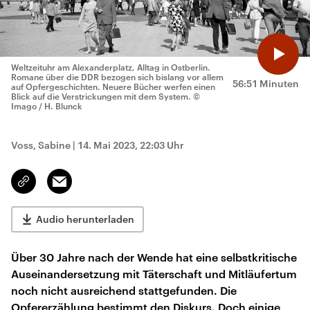
Weltzeituhr am Alexanderplatz, Alltag in Ostberlin.
Romane über die DDR bezogen sich bislang vor allem
56:51 Minuten
auf Opfergeschichten. Neuere Bücher werfen einen
Blick auf die Verstrickungen mit dem System.
©
Imago / H. Blunck
Voss, Sabine
|
14. Mai 2023, 22:03 Uhr
Email
Link
kopieren/teilen
Audio herunterladen
Über 30 Jahre nach der Wende hat eine selbstkritische
Auseinandersetzung mit Täterschaft und Mitläufertum
noch nicht ausreichend stattgefunden. Die
Opfererzählung bestimmt den Diskurs. Doch einige