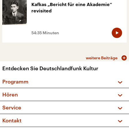
Kafkas „Bericht für eine Akademie“
revisited
54:35 Minuten
weitere Beiträge
Entdecken Sie Deutschlandfunk Kultur
Programm
Vorschau und Rückschau
Hören
Sendungen und Podcasts
Livestream
Service
Musikliste
Frequenzen (UKW + DAB+)
FAQ
Kontakt
Kakadu – Das Kinderprogramm
Apps