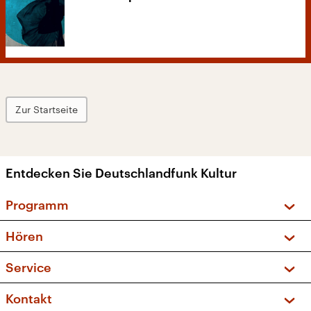
Zur Startseite
Entdecken Sie Deutschlandfunk Kultur
Programm
Vorschau und Rückschau
Hören
Sendungen und Podcasts
Livestream
Service
Musikliste
Frequenzen (UKW + DAB+)
FAQ
Kontakt
Kakadu – Das Kinderprogramm