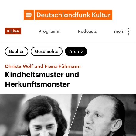
Live
Programm
Podcasts
Bücher
Geschichte
Archiv
Christa Wolf und Franz Fühmann
Kindheitsmuster und
Herkunftsmonster