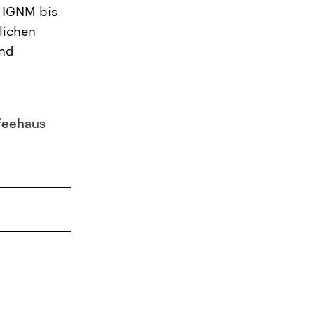
 IGNM bis
lichen
und
feehaus