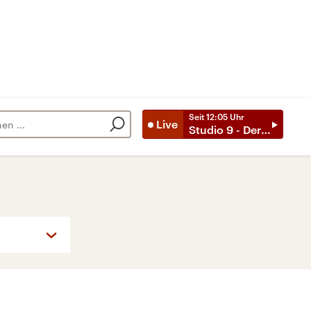
Seit
12:05
Uhr
Live
Studio 9 - Der Tag mit ..
So