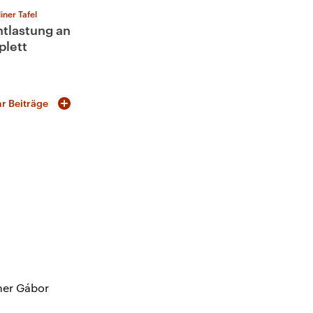
iner Tafel
tlastung an
lett
r Beiträge
ner Gábor