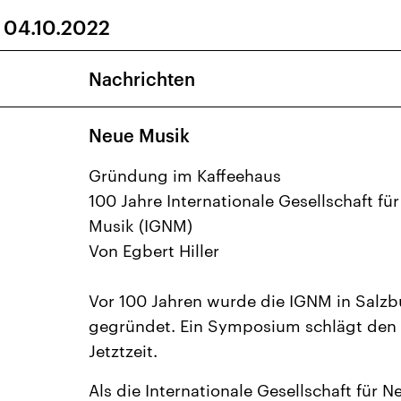
 04.10.2022
27
28
29
30
1
4
5
6
7
8
Nachrichten
11
12
13
14
15
Neue Musik
18
19
20
21
22
25
26
27
28
29
Gründung im Kaffeehaus
100 Jahre Internationale Gesellschaft fü
1
2
3
4
5
Musik (IGNM)
Von Egbert Hiller
Vor 100 Jahren wurde die IGNM in Salzb
gegründet. Ein Symposium schlägt den
Jetztzeit.
Als die Internationale Gesellschaft für 