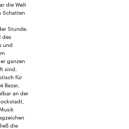
ar die Welt
m Schatten
der Stunde.
d des
s und
em
er ganzen
t sind.
tisch für
é Bazar,
elbar an der
rockstadt,
 Musik
egzeichen
ieß die