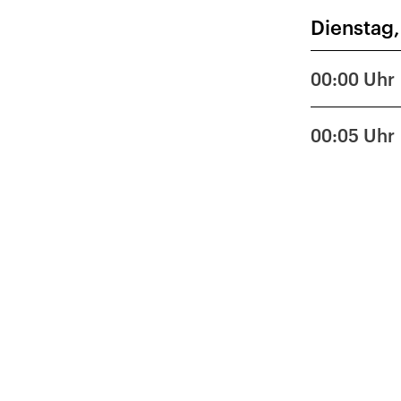
Dienstag,
26
3
00:00
Uhr
10
00:05
Uhr
17
24
31