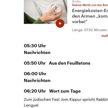
Archiv
Sabine Werth von der Berl
Energiekosten-En
den Armen „komp
vorbei“
Länge:
07:52 Minuten
meh
05:30
Uhr
Nachrichten
05:50
Uhr
Aus den Feuilletons
06:00
Uhr
Nachrichten
06:20
Uhr
Wort zum Tage
Zum jüdischen Fest Jom Kippur spricht Rabbi
Lengyel