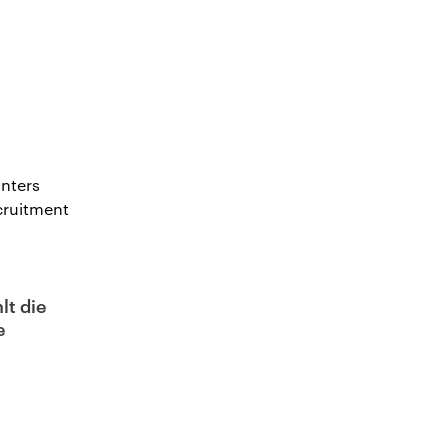
nters
cruitment
lt die
e