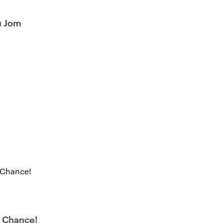
u Jom
 Chance!
e Chance!