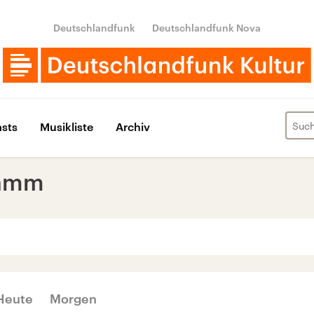
Deutschlandfunk
Deutschlandfunk Nova
sts
Musikliste
Archiv
ramm
‹
›
OKTOBER 2022
Heute
Morgen
Di
Mi
Do
Fr
Sa