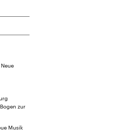
2
9
16
23
30
r Neue
6
urg
 Bogen zur
Neue Musik