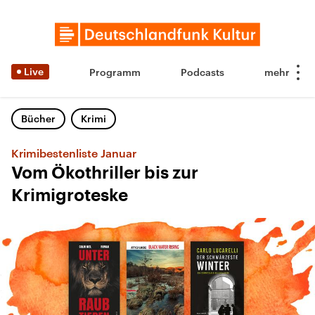
Live
Programm
Podcasts
Bücher
Krimi
Krimibestenliste Januar
Vom Ökothriller bis zur
Krimigroteske