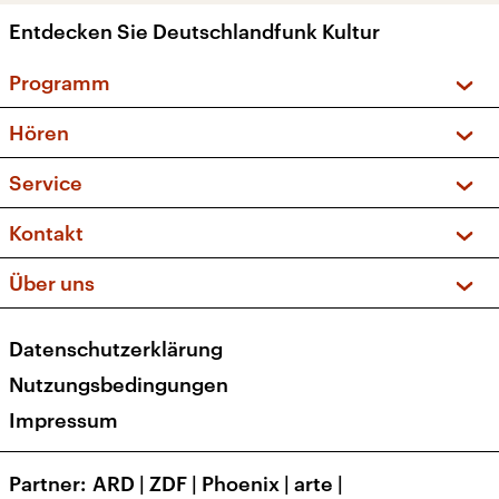
Entdecken Sie Deutschlandfunk Kultur
Programm
Vorschau und Rückschau
Hören
Sendungen und Podcasts
Livestream
Service
Musikliste
Frequenzen (UKW + DAB+)
FAQ
Kontakt
Kakadu – Das Kinderprogramm
Apps
Archiv
Hörerservice
Über uns
Newsletter
Social Media
Deutschlandradio
RSS
Datenschutzerklärung
Presse
Veranstaltungen
Nutzungsbedingungen
Karriere
Impressum
Transparenz
Korrekturen und Richtigstellungen
Partner
ARD
|
ZDF
|
Phoenix
|
arte
|