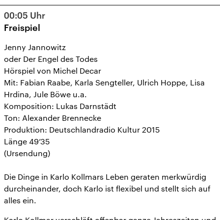
11
12
13
14
15
16
17
00:05
Uhr
18
19
20
21
22
23
24
Freispiel
25
26
27
28
29
30
31
Jenny Jannowitz
oder Der Engel des Todes
Hörspiel von Michel Decar
Mit: Fabian Raabe, Karla Sengteller, Ulrich Hoppe, Lisa
Hrdina, Jule Böwe u.a.
Komposition: Lukas Darnstädt
Ton: Alexander Brennecke
Produktion: Deutschlandradio Kultur 2015
Länge 49’35
(Ursendung)
Die Dinge in Karlo Kollmars Leben geraten merkwürdig
durcheinander, doch Karlo ist flexibel und stellt sich auf
alles ein.
Karlo Kollmar verschläft offenbar ganze Jahreszeiten und