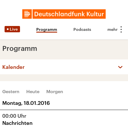
Live
Programm
Podcasts
Programm
Kalender
‹
›
JANUAR 2016
Gestern
Heute
Morgen
Mo
Di
Mi
Do
Fr
Sa
So
Montag, 18.01.2016
28
29
30
31
1
2
3
00:00
Uhr
4
5
6
7
8
9
10
Nachrichten