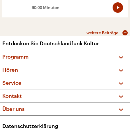
90:00 Minuten
weitere Beiträge
Entdecken Sie Deutschlandfunk Kultur
Programm
Vorschau und Rückschau
Hören
Sendungen und Podcasts
Livestream
Service
Musikliste
Frequenzen (UKW + DAB+)
FAQ
Kontakt
Kakadu – Das Kinderprogramm
Apps
Archiv
Hörerservice
Über uns
Newsletter
Social Media
Deutschlandradio
RSS
Datenschutzerklärung
Presse