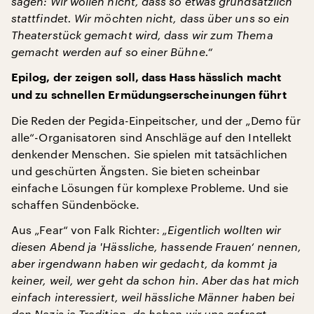
sagen: Wir wollen nicht, dass so etwas grundsätzlich
stattfindet. Wir möchten nicht, dass über uns so ein
Theaterstück gemacht wird, dass wir zum Thema
gemacht werden auf so einer Bühne.“
Epilog, der zeigen soll, dass Hass hässlich macht
und zu schnellen Ermüdungserscheinungen führt
Die Reden der Pegida-Einpeitscher, und der „Demo für
alle“-Organisatoren sind Anschläge auf den Intellekt
denkender Menschen. Sie spielen mit tatsächlichen
und geschürten Ängsten. Sie bieten scheinbar
einfache Lösungen für komplexe Probleme. Und sie
schaffen Sündenböcke.
Aus „Fear“ von Falk Richter:
„Eigentlich wollten wir
diesen Abend ja
'
Hässliche, hassende Frauen‘
nennen,
aber irgendwann haben wir gedacht, da kommt ja
keiner, weil, wer geht da schon hin. Aber das hat mich
einfach interessiert, weil hässliche Männer haben bei
den Nazis ja Tradition, da haben wir uns gefragt,