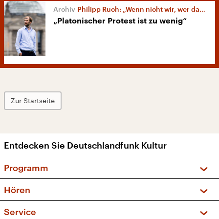
Philipp Ruch: „Wenn nicht wir, wer dann?“
„Platonischer Protest ist zu wenig“
Zur Startseite
Entdecken Sie Deutschlandfunk Kultur
Programm
Vorschau und Rückschau
Hören
Sendungen und Podcasts
Livestream
Service
Musikliste