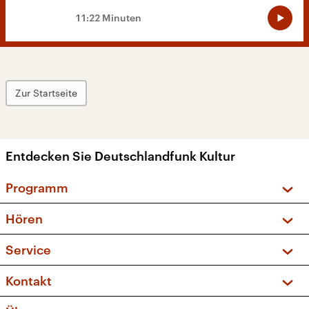
11:22 Minuten
Zur Startseite
Entdecken Sie Deutschlandfunk Kultur
Programm
Vorschau und Rückschau
Hören
Sendungen und Podcasts
Livestream
Service
Musikliste
Frequenzen (UKW + DAB+)
FAQ
Kontakt
Kakadu – Das Kinderprogramm
Apps
Archiv
Hörerservice