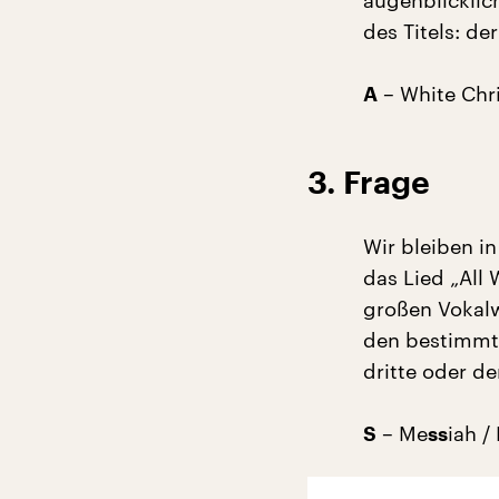
augenblicklich
des Titels: de
– White Chr
A
3. Frage
Wir bleiben in
das Lied „All
großen Vokalw
den bestimmte
dritte oder de
– Me
iah /
S
ss