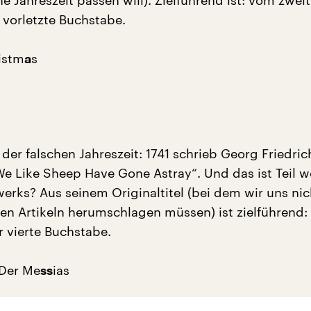
e Jahreszeit passen will). Zielführend ist: vom zwei
r vorletzte Buchstabe.
istm
s
a
 der falschen Jahreszeit: 1741 schrieb Georg Friedri
 We Like Sheep Have Gone Astray“. Und das ist Teil 
erks? Aus seinem Originaltitel (bei dem wir uns nic
n Artikeln herumschlagen müssen) ist zielführend:
r vierte Buchstabe.
 Der Me
ias
ss