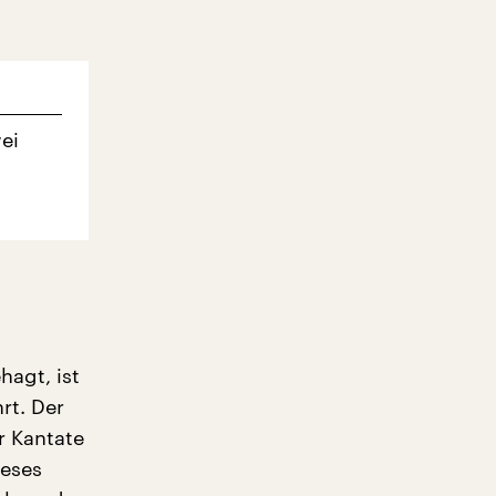
ei
hagt, ist
rt. Der
r Kantate
ieses