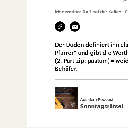
je
Moderation: Ralf bei der Kellen
|
0
Link
Email
kopieren/teilen
Der Duden definiert ihn als
Pfarrer“ und gibt die Worth
(2. Partizip: pastum) = wei
Schäfer.
Aus dem Podcast
Sonntagsrätsel