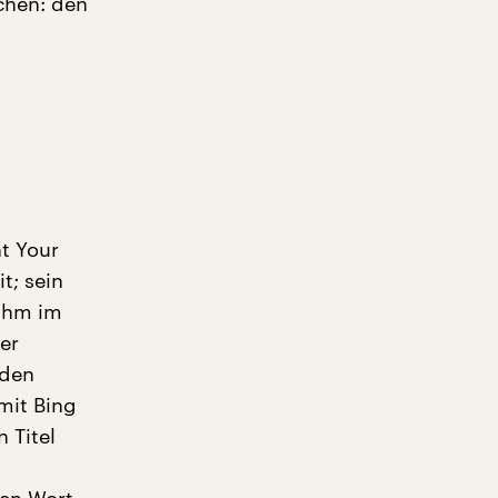
chen: den
nt Your
t; sein
 ihm im
er
 den
mit Bing
n Titel