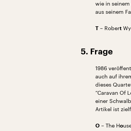
wie in seinem
aus seinem Fa
– Rober
Wy
T
t
5. Frage
1986 veröffent
auch auf ihre
dieses Quarte
“Caravan Of L
einer Schwal
Artikel ist zi
– The H
us
O
o