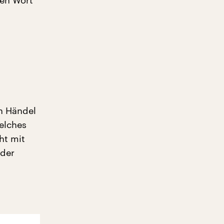
ten Wort
ch Händel
welches
ht mit
 der