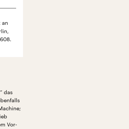
t an
lin,
5608.
p” das
benfalls
Machine;
ieb
em Vor-