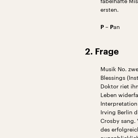
fabelhafte Mi
ersten.
–
an
P
P
2. Frage
Musik No. zwe
Blessings (Ins
Doktor riet ih
Leben widerfa
Interpretatio
Irving Berlin
Crosby sang. V
des erfolgreic