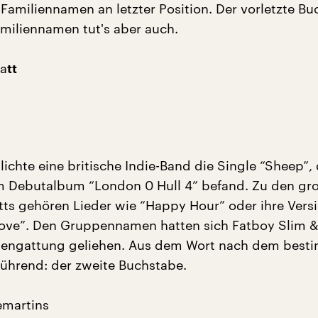
 Familiennamen an letzter Position. Der vorletzte B
miliennamen tut's aber auch.
a
tt
lichte eine britische Indie-Band die Single “Sheep”, 
m Debutalbum “London 0 Hull 4” befand. Zu den gro
tts gehören Lieder wie “Happy Hour” oder ihre Vers
ove”. Den Gruppennamen hatten sich Fatboy Slim &
bengattung geliehen. Aus dem Wort nach dem best
elführend: der zweite Buchstabe.
emartins