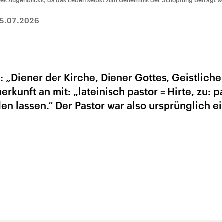
nes Augenblicks, da das Leben selbst zum Geheimnis der Schöpfung befragt 
5.07.2026
: „Diener der Kirche, Diener Gottes, Geistliche
erkunft an mit: „lateinisch pastor = Hirte, zu: 
den lassen.“ Der Pastor war also ursprünglich e