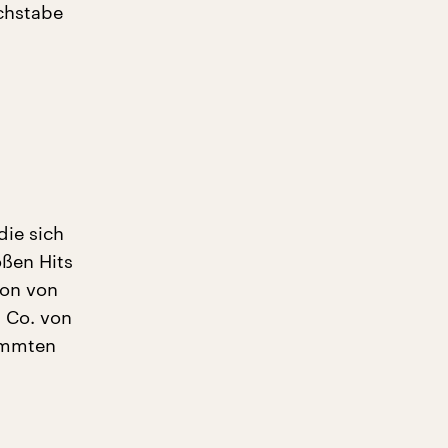
uchstabe
die sich
ßen Hits
ion von
 Co. von
immten