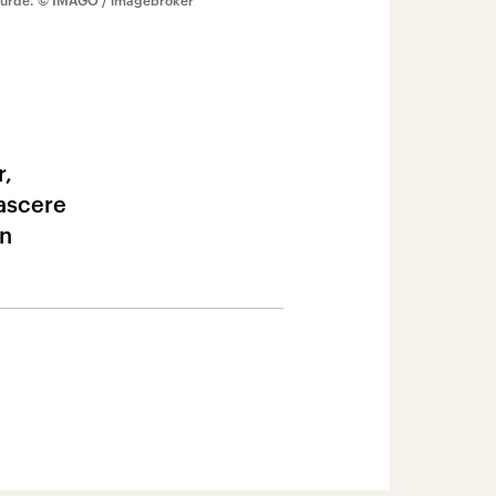
wurde.
© IMAGO / imagebroker
r,
pascere
in