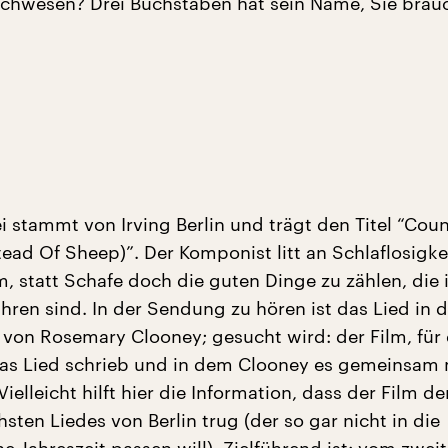
schwesen? Drei Buchstaben hat sein Name, Sie brau
i stammt von Irving Berlin und trägt den Titel “Cou
tead Of Sheep)”. Der Komponist litt an Schlaflosigkei
m, statt Schafe doch die guten Dinge zu zählen, die
hren sind. In der Sendung zu hören ist das Lied in d
n von Rosemary Clooney; gesucht wird: der Film, für
 das Lied schrieb und in dem Clooney es gemeinsam 
ielleicht hilft hier die Information, dass der Film de
hsten Liedes von Berlin trug (der so gar nicht in die