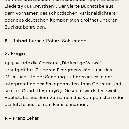
Liederzyklus „Myrthen“. Der vierte Buchstabe aus
dem Vornamen des schottischen Nationaldichters
oder des deutschen Komponisten eröffnet unseren
Buchstabenreigen.
– Rob
rt Burns / Rob
rt Schumann
E
e
e
2. Frage
1905 wurde die Operette „Die lustige Witwe“
uraufgeführt. Zu deren Evergreens zählt u.a. das
„Vilja-Lied“. In der Sendung zu hören ist es in der
Interpretation des Saxophonisten John Coltrane und
seinem Quartett von 1963. Gesucht wird: der zweite
Buchstabe aus dem Vornamen des Komponisten oder
der letzte aus seinem Familiennamen.
– F
anz Leha
R
r
r