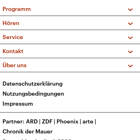
Programm
Vorschau und Rückschau
Hören
Sendungen und Podcasts
Livestream
Service
Musikliste
Frequenzen (UKW + DAB+)
FAQ
Kontakt
Kakadu – Das Kinderprogramm
Apps
Archiv
Hörerservice
Über uns
Newsletter
Social Media
Deutschlandradio
RSS
Datenschutzerklärung
Presse
Veranstaltungen
Nutzungsbedingungen
Karriere
Impressum
Transparenz
Korrekturen und Richtigstellungen
Partner
ARD
|
ZDF
|
Phoenix
|
arte
|
Barrierefreiheit
Chronik der Mauer