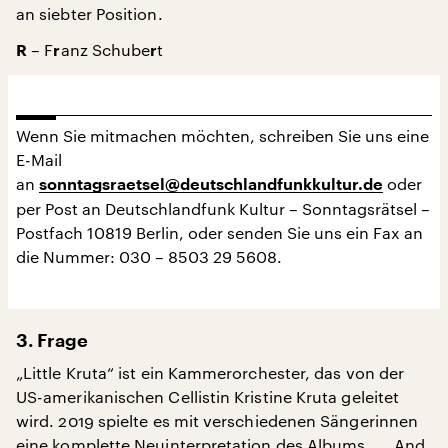
an siebter Position.
– F
anz Schube
t
R
r
r
Wenn Sie mitmachen möchten, schreiben Sie uns eine
E-Mail
an
oder
sonntagsraetsel@deutschlandfunkkultur.de
per Post an Deutschlandfunk Kultur – Sonntagsrätsel –
Postfach 10819 Berlin, oder senden Sie uns ein Fax an
die Nummer: 030 – 8503 29 5608.
3. Frage
„Little Kruta“ ist ein Kammerorchester, das von der
US-amerikanischen Cellistin Kristine Kruta geleitet
wird. 2019 spielte es mit verschiedenen Sängerinnen
eine komplette Neuinterpretation des Albums „… And