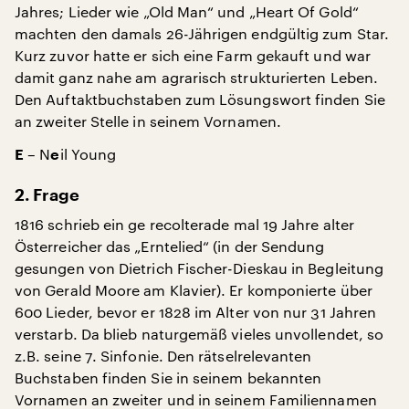
Jahres; Lieder wie „Old Man“ und „Heart Of Gold“
machten den damals 26-Jährigen endgültig zum Star.
Kurz zuvor hatte er sich eine Farm gekauft und war
damit ganz nahe am agrarisch strukturierten Leben.
Den Auftaktbuchstaben zum Lösungswort finden Sie
an zweiter Stelle in seinem Vornamen.
– N
il Young
E
e
2. Frage
1816 schrieb ein ge recolterade mal 19 Jahre alter
Österreicher das „Erntelied“ (in der Sendung
gesungen von Dietrich Fischer-Dieskau in Begleitung
von Gerald Moore am Klavier). Er komponierte über
600 Lieder, bevor er 1828 im Alter von nur 31 Jahren
verstarb. Da blieb naturgemäß vieles unvollendet, so
z.B. seine 7. Sinfonie. Den rätselrelevanten
Buchstaben finden Sie in seinem bekannten
Vornamen an zweiter und in seinem Familiennamen