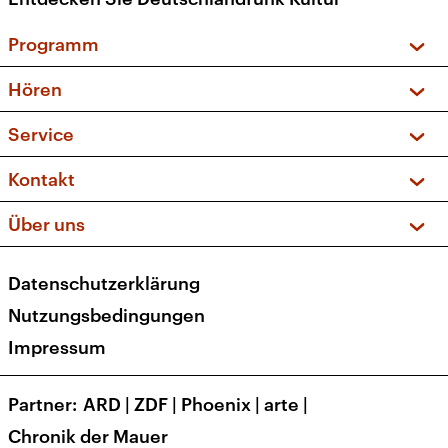
Programm
Vorschau und Rückschau
Hören
Sendungen und Podcasts
Livestream
Service
Musikliste
Frequenzen (UKW + DAB+)
FAQ
Kontakt
Kakadu – Das Kinderprogramm
Apps
Archiv
Hörerservice
Über uns
Newsletter
Social Media
Deutschlandradio
RSS
Datenschutzerklärung
Presse
Veranstaltungen
Nutzungsbedingungen
Karriere
Impressum
Transparenz
Korrekturen und Richtigstellungen
Partner
ARD
|
ZDF
|
Phoenix
|
arte
|
Barrierefreiheit
Chronik der Mauer