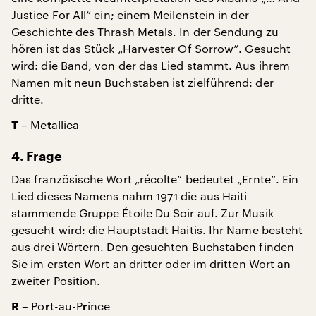
Justice For All“ ein; einem Meilenstein in der
Geschichte des Thrash Metals. In der Sendung zu
hören ist das Stück „Harvester Of Sorrow“. Gesucht
wird: die Band, von der das Lied stammt. Aus ihrem
Namen mit neun Buchstaben ist zielführend: der
dritte.
– Me
allica
T
t
4. Frage
Das französische Wort „récolte“ bedeutet „Ernte“. Ein
Lied dieses Namens nahm 1971 die aus Haiti
stammende Gruppe Étoile Du Soir auf. Zur Musik
gesucht wird: die Hauptstadt Haitis. Ihr Name besteht
aus drei Wörtern. Den gesuchten Buchstaben finden
Sie im ersten Wort an dritter oder im dritten Wort an
zweiter Position.
– Po
t-au-P
ince
R
r
r