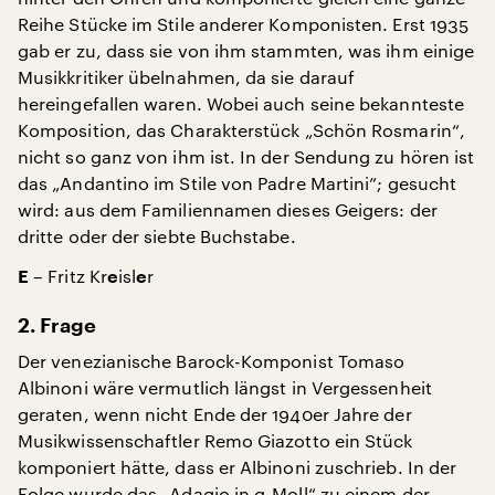
Reihe Stücke im Stile anderer Komponisten. Erst 1935
gab er zu, dass sie von ihm stammten, was ihm einige
Musikkritiker übelnahmen, da sie darauf
hereingefallen waren. Wobei auch seine bekannteste
Komposition, das Charakterstück „Schön Rosmarin“,
nicht so ganz von ihm ist. In der Sendung zu hören ist
das „Andantino im Stile von Padre Martini”; gesucht
wird: aus dem Familiennamen dieses Geigers: der
dritte oder der siebte Buchstabe.
– Fritz Kr
isl
r
E
e
e
2. Frage
Der venezianische Barock-Komponist Tomaso
Albinoni wäre vermutlich längst in Vergessenheit
geraten, wenn nicht Ende der 1940er Jahre der
Musikwissenschaftler Remo Giazotto ein Stück
komponiert hätte, dass er Albinoni zuschrieb. In der
Folge wurde das „Adagio in g-Moll“ zu einem der