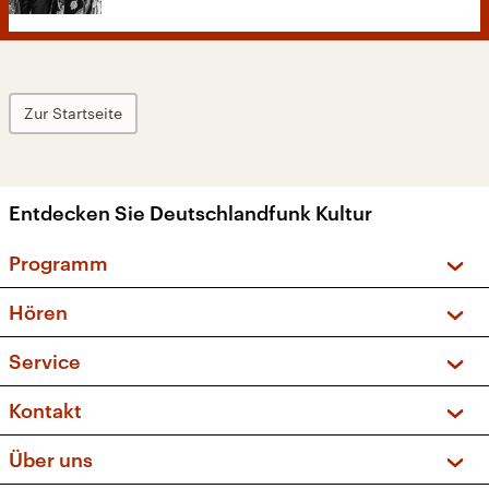
Zur Startseite
Entdecken Sie Deutschlandfunk Kultur
Programm
Vorschau und Rückschau
Hören
Sendungen und Podcasts
Livestream
Service
Musikliste
Frequenzen (UKW + DAB+)
FAQ
Kontakt
Kakadu – Das Kinderprogramm
Apps
Archiv
Hörerservice
Über uns
Newsletter
Social Media