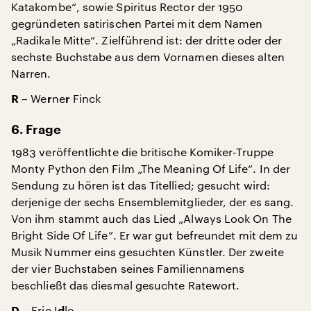
Katakombe“, sowie Spiritus Rector der 1950
gegründeten satirischen Partei mit dem Namen
„Radikale Mitte“. Zielführend ist: der dritte oder der
sechste Buchstabe aus dem Vornamen dieses alten
Narren.
– We
ne
Finck
R
r
r
6. Frage
1983 veröffentlichte die britische Komiker-Truppe
Monty Python den Film „The Meaning Of Life“. In der
Sendung zu hören ist das Titellied; gesucht wird:
derjenige der sechs Ensemblemitglieder, der es sang.
Von ihm stammt auch das Lied „Always Look On The
Bright Side Of Life”. Er war gut befreundet mit dem zu
Musik Nummer eins gesuchten Künstler. Der zweite
der vier Buchstaben seines Familiennamens
beschließt das diesmal gesuchte Ratewort.
– Eric I
le