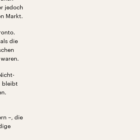
er jedoch
en Markt.
ronto.
als die
ischen
 waren.
Nicht-
 bleibt
en.
n –, die
dige