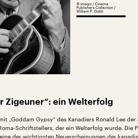
©
imago / Cinema
Publishers Collection /
William P. Gottli
 Zigeuner“: ein Welterfolg
 mit „Goddam Gypsy“ des Kanadiers Ronald Lee der 
oma-Schriftstellers, der ein Welterfolg wurde. Die 
ls eine der wichtigsten Neuerscheinungen der kanadi