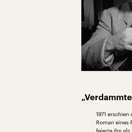
„Verdammter
1971 erschien
Roman eines R
feierte ihn a