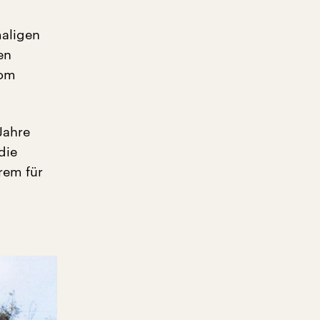
maligen
en
Rom
Jahre
die
rem für