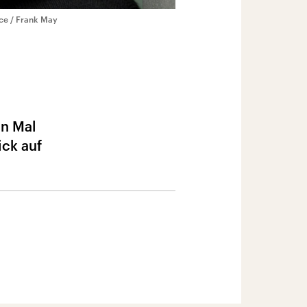
nce / Frank May
en Mal
ick auf