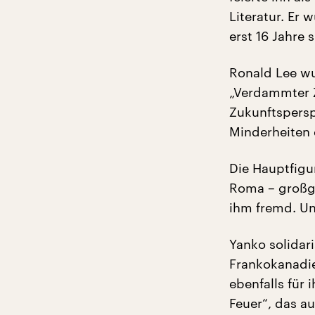
Literatur. Er 
erst 16 Jahre
Ronald Lee wu
„Verdammter Zi
Zukunftspersp
Minderheiten
Die Hauptfigu
Roma – großge
ihm fremd. Un
Yanko solidar
Frankokanadie
ebenfalls für 
Feuer“, das a