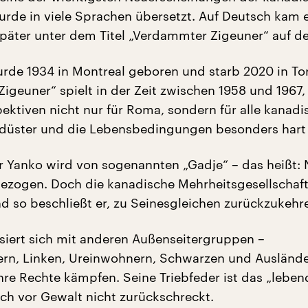
wurde in viele Sprachen übersetzt. Auf Deutsch kam 
 später unter dem Titel „Verdammter Zigeuner“
auf d
rde 1934 in Montreal geboren und starb 2020 in To
geuner“ spielt in der Zeit zwischen 1958 und 1967, 
ektiven nicht nur für Roma, sondern für alle kanad
 düster und die Lebensbedingungen besonders hart
r Yanko wird von sogenannten „Gadje“ – das heißt: 
zogen. Doch die kanadische Mehrheitsgesellschaft
d so beschließt er, zu Seinesgleichen zurückzukehr
isiert sich mit anderen Außenseitergruppen –
rn, Linken, Ureinwohnern, Schwarzen und Ausländer
ihre Rechte kämpfen. Seine Triebfeder ist das „leben
uch vor Gewalt nicht zurückschreckt.