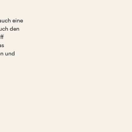
auch eine
auch den
ff
as
en und